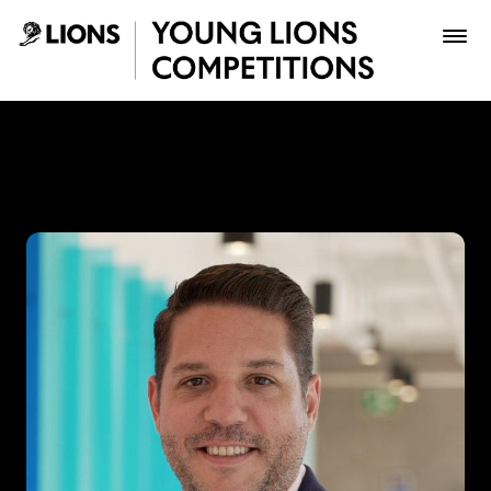
Saltar al contenido principal
Gabriel Suarez - Young Lio
Premios
Archivo
Inscribir
Boletería