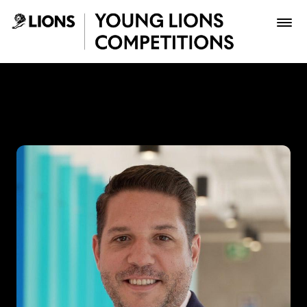
Saltar al contenido principal
Gabriel Suarez - Young Lio
Premios
Archivo
Inscribir
Boletería