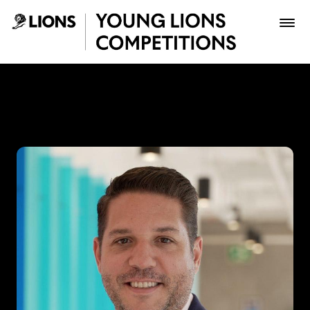
Saltar al contenido principal
Gabriel Suarez - Young Lio
Premios
Archivo
Inscribir
Boletería