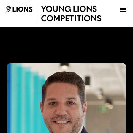
Saltar al contenido principal
Gabriel Suarez - Young Lio
Premios
Archivo
Inscribir
Boletería