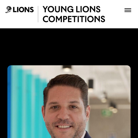
Saltar al contenido principal
Gabriel Suarez - Young Lio
Premios
Archivo
Inscribir
Boletería