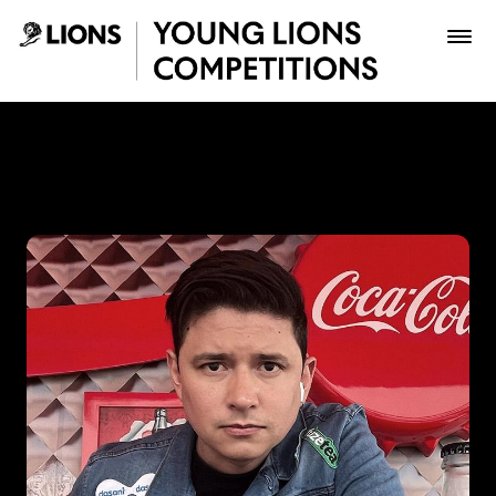
Saltar al contenido principal
Edwin Sanchez Fierro - You
Premios
Archivo
Inscribir
Boletería