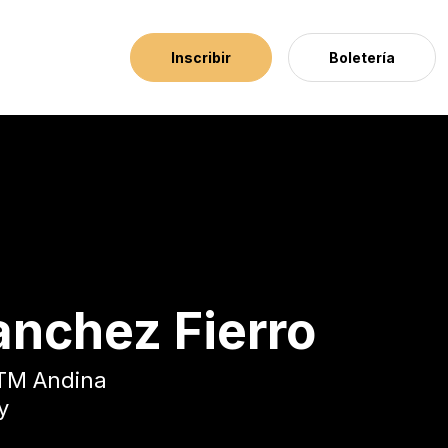
Inscribir
Boletería
nchez Fierro
TM Andina
y