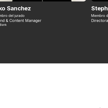
ko Sanchez
Steph
mbro del jurado
Miembro d
nd & Content Manager
Directora
iBank