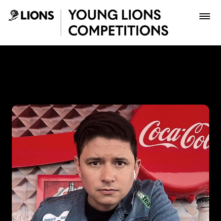
Saltar al contenido principal
Edwin Sanchez Fierro - You
Premios
Archivo
Inscribir
Boletería