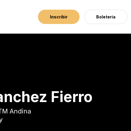
Inscribir
Boletería
nchez Fierro
TM Andina
y