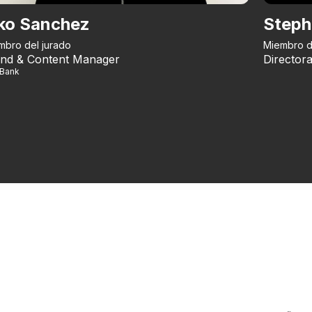
ko Sanchez
Steph
mbro del jurado
Miembro d
nd & Content Manager
Directora
iBank