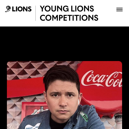
Saltar al contenido principal
Edwin Sanchez Fierro - You
Premios
Archivo
Inscribir
Boletería