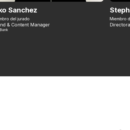
ko Sanchez
Steph
mbro del jurado
Miembro d
nd & Content Manager
Directora
iBank