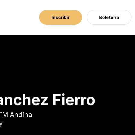
Inscribir
Boletería
nchez Fierro
TM Andina
y